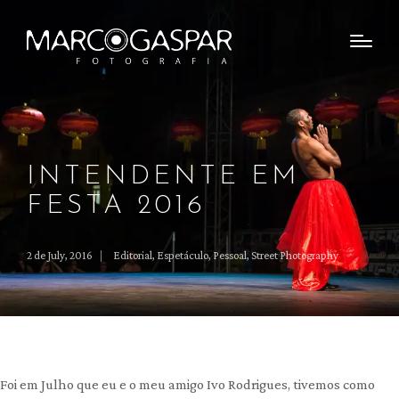
INTENDENTE EM
FESTA 2016
2 de July, 2016
Editorial
,
Espetáculo
,
Pessoal
,
Street Photography
Posted
in
Foi em Julho que eu e o meu amigo
Ivo Rodrigues
, tivemos como