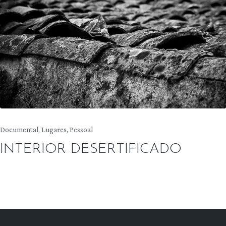
Posted
Documental
Lugares
Pessoal
in
INTERIOR DESERTIFICADO