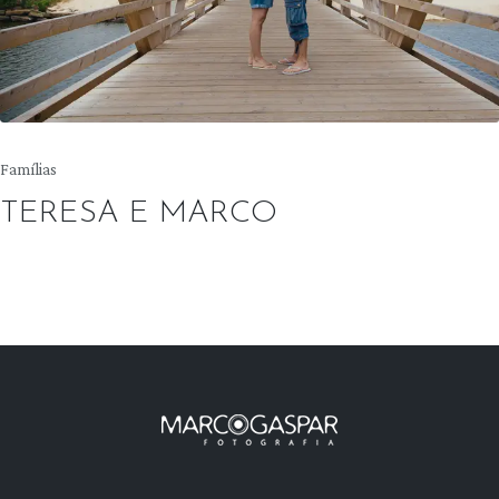
Posted
Famílias
in
TERESA E MARCO